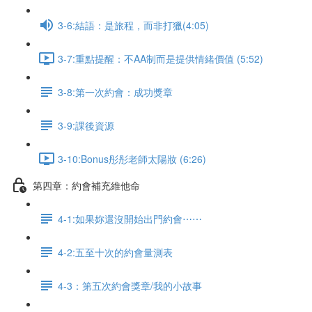
3-6:結語：是旅程，而非打獵(4:05)
3-7:重點提醒：不AA制而是提供情緒價值 (5:52)
3-8:第一次約會：成功獎章
3-9:課後資源
3-10:Bonus彤彤老師太陽妝 (6:26)
第四章：約會補充維他命
4-1:如果妳還沒開始出門約會⋯⋯
4-2:五至十次的約會量測表
4-3：第五次約會獎章/我的小故事